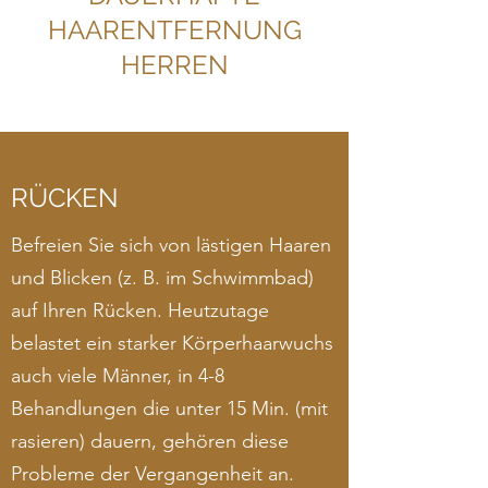
HAARENTFERNUNG
HERREN
RÜCKEN
Befreien Sie sich von lästigen Haaren
und Blicken (z. B. im Schwimmbad)
auf Ihren Rücken. Heutzutage
belastet ein starker Körperhaarwuchs
auch viele Männer, in 4-8
Behandlungen die unter 15 Min. (mit
rasieren) dauern, gehören diese
Probleme der Vergangenheit an.