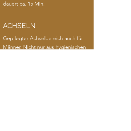
dauert ca. 15 Min.
ACHSELN
Gepflegter Achselbereich auch für
Männer. Nicht nur aus hygienischen
Gründen immer mehr
gewünscht. Dauer der Behandlung:
keine 5 Min.
FÜSSE
Auch hier können wir in einer ca. 2
minütigen Behandlung die störenden
Haare entfernen.